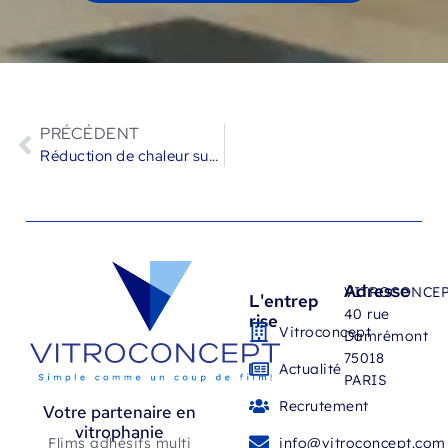
PRÉCÉDENT
Réduction de chaleur sur verrière d’une boutique H&M à Paris avec un film solaire clair
Adresse
VITROCONCE
L'entrep
40 rue
rise
Vitroconcept
Damrémont
75018
Actualité
PARIS
Recrutement
Votre partenaire en
vitrophanie
Flims adhésifs multi
info@vitroconcept.com