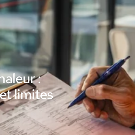
aleur :
t limites