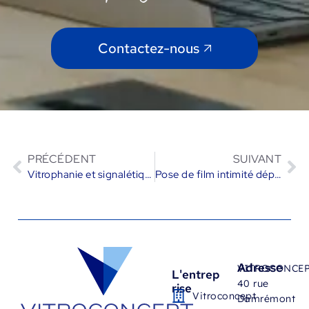
Contactez-nous
PRÉCÉDENT
SUIVANT
Vitrophanie et signalétique des agences LCL
Pose de film intimité dépoli blanc sur vitrages intérieurs
Adresse
VITROCONCE
L'entrep
40 rue
rise
Vitroconcept
Damrémont