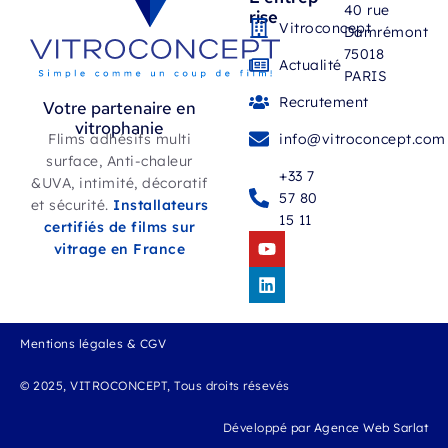
40 rue
rise
Vitroconcept
Damrémont
75018
Actualité
PARIS
Recrutement
Votre partenaire en
vitrophanie
Flims adhésifs multi
info@vitroconcept.com
surface, Anti-chaleur
+33 7
&UVA, intimité, décoratif
57 80
et sécurité.
Installateurs
15 11
certifiés de films sur
vitrage en France
Mentions légales & CGV
© 2025, VITROCONCEPT, Tous droits résevés
Développé
par Agence Web Sarlat