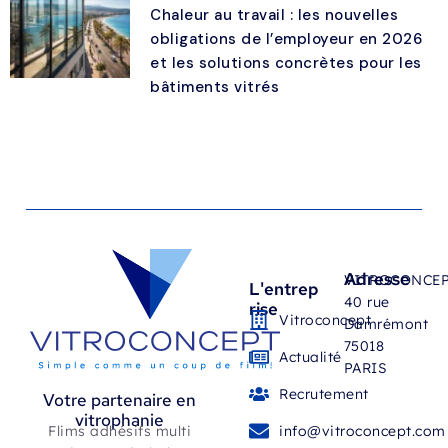
Chaleur au travail : les nouvelles
obligations de l’employeur en 2026
et les solutions concrètes pour les
bâtiments vitrés
Adresse
VITROCONCE
L'entrep
40 rue
rise
Vitroconcept
Damrémont
75018
Actualité
PARIS
Recrutement
Votre partenaire en
vitrophanie
Flims adhésifs multi
info@vitroconcept.com